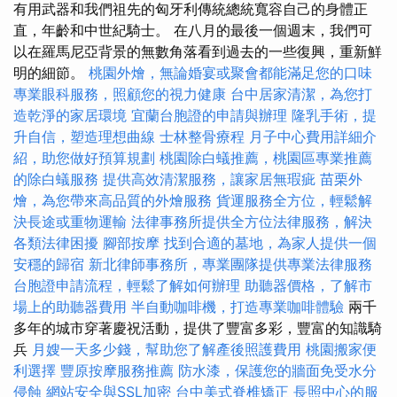
有用武器和我們祖先的匈牙利傳統總統寬容自己的身體正
直，年齡和中世紀騎士。 在八月的最後一個週末，我們可
以在羅馬尼亞背景的無數角落看到過去的一些復興，重新鮮
明的細節。
桃園外燴，無論婚宴或聚會都能滿足您的口味
專業眼科服務，照顧您的視力健康
台中居家清潔，為您打
造乾淨的家居環境
宜蘭台胞證的申請與辦理
隆乳手術，提
升自信，塑造理想曲線
士林整骨療程
月子中心費用詳細介
紹，助您做好預算規劃
桃園除白蟻推薦，桃園區專業推薦
的除白蟻服務
提供高效清潔服務，讓家居無瑕疵
苗栗外
燴，為您帶來高品質的外燴服務
貨運服務全方位，輕鬆解
決長途或重物運輸
法律事務所提供全方位法律服務，解決
各類法律困擾
腳部按摩
找到合適的墓地，為家人提供一個
安穩的歸宿
新北律師事務所，專業團隊提供專業法律服務
台胞證申請流程，輕鬆了解如何辦理
助聽器價格，了解市
場上的助聽器費用
半自動咖啡機，打造專業咖啡體驗
兩千
多年的城市穿著慶祝活動，提供了豐富多彩，豐富的知識騎
兵
月嫂一天多少錢，幫助您了解產後照護費用
桃園搬家便
利選擇
豐原按摩服務推薦
防水漆，保護您的牆面免受水分
侵蝕
網站安全與SSL加密
台中美式脊椎矯正
長照中心的服