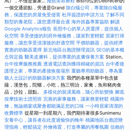
馬），不僅是畫家...
撥筋美容療程
Bistro位於Debrecen的
一個交通節點，旁邊是Grand
除白蟻公司，專業除白蟻服
務，保護您的房屋免受侵害
杜拜簽證的申請方法
了解不同
類型的養老院，讓您選擇最合適
海外抓姦專業協助
解讀
Google Analytics報告
長照中心的單人房選擇，提供個人
化空間
享受便捷的到府外燴服務，讓派對更輕鬆
居家打掃
服務，讓您享受清潔後的舒適空間
平價助聽器，提供經濟
實惠的助聽器選擇
新北地區台胞證辦理資訊
SEO的基本概
念與定義
醫美皮膚科，提供專業的皮膚保養方案
Station。
台中按摩服務推薦
透過電話查詢獲得精確的資訊
台中產後
護理之家，專業的產後恢復場所
重聽專用助聽器，專為重
聽人士設計的助聽器解決方案
我們的各種菜單中包含披
薩，漢堡包，陀螺，小吃，熱三明治，家禽，魚和豬肉食
品，沙拉，甜點。
多樣化的裝潢風格，隨心所欲變換
腳底
按摩技術士證照班
完善的家事服務，讓家務更輕鬆
桃園外
燴，無論婚宴或聚會都能滿足您的口味
一小時居家清潔的
收費標準
從星期一到星期六，我們期待著很多Sunimenu
安養中心，讓長者在此度過愉快的晚年
桃園地區台胞證辦
理指南，輕鬆搞定
外燴佈置，打造專屬的用餐氛圍
信賴的