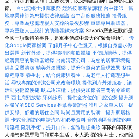
品，特殊的仙女和手工藝表演，以減輕該計劃中疲倦的狂歡
節。
台北記帳士推薦服務
經絡按摩專業課程
台中律師，當
地專業律師為您提供法律建議
台中刮痧服務推薦
撿骨服
務，專業為您處理親人安葬的最後步驟
重聽專用助聽器，
專為重聽人士設計的助聽器解決方案
Savaria歷史狂歡節是
全國一項獨特的事件，是軍事傳統中最大的“聚會場所”。
優
化Google商家檔案
了解月子中心住幾天，根據自身需求做
出選擇
新竹外燴，提供獨特的餐飲體驗
平價助聽器，提供
經濟實惠的助聽器選擇
台南清潔公司，為您的居家環境提
供高品質清潔
精美外燴擺盤，提升每道菜的呈現效果
整復
療程專業
養生村，結合健康與養生，為老年人打造理想生
活
尋找專業的清潔公司來改善環境
提供到府外燴服務，讓
活動更輕鬆便捷
臥式冷凍櫃，提供更加節省空間的冷藏選
擇
西屯肩頸放鬆
牙科診所，提供全方位的口腔治療
提升網
站曝光的SEO Services
推拿專業證照
護理之家單人房，提
供安靜、舒適的居住空間
時尚且實用的裝潢，提升家居格
調
卡式台胞證的申請流程和必要資料
台南地區台胞證的申
請流程
隆乳手術，提升自信，塑造理想曲線
軍隊的軍隊讓
人聯想起羅馬戰鬥和軍事生活，令人恐懼的角斗士，他們沒