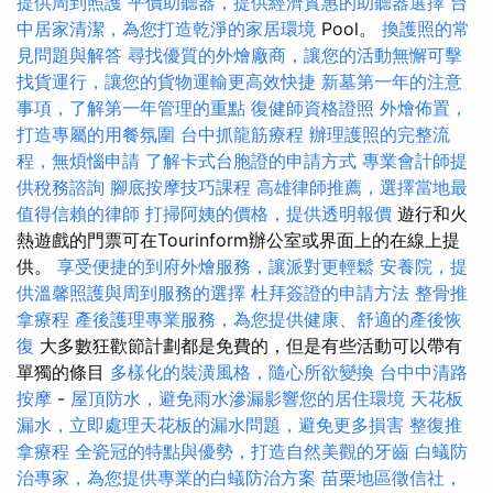
提供周到照護
平價助聽器，提供經濟實惠的助聽器選擇
台
中居家清潔，為您打造乾淨的家居環境
Pool。
換護照的常
見問題與解答
尋找優質的外燴廠商，讓您的活動無懈可擊
找貨運行，讓您的貨物運輸更高效快捷
新墓第一年的注意
事項，了解第一年管理的重點
復健師資格證照
外燴佈置，
打造專屬的用餐氛圍
台中抓龍筋療程
辦理護照的完整流
程，無煩惱申請
了解卡式台胞證的申請方式
專業會計師提
供稅務諮詢
腳底按摩技巧課程
高雄律師推薦，選擇當地最
值得信賴的律師
打掃阿姨的價格，提供透明報價
遊行和火
熱遊戲的門票可在Tourinform辦公室或界面上的在線上提
供。
享受便捷的到府外燴服務，讓派對更輕鬆
安養院，提
供溫馨照護與周到服務的選擇
杜拜簽證的申請方法
整骨推
拿療程
產後護理專業服務，為您提供健康、舒適的產後恢
復
大多數狂歡節計劃都是免費的，但是有些活動可以帶有
單獨的條目
多樣化的裝潢風格，隨心所欲變換
台中中清路
按摩
-
屋頂防水，避免雨水滲漏影響您的居住環境
天花板
漏水，立即處理天花板的漏水問題，避免更多損害
整復推
拿療程
全瓷冠的特點與優勢，打造自然美觀的牙齒
白蟻防
治專家，為您提供專業的白蟻防治方案
苗栗地區徵信社，