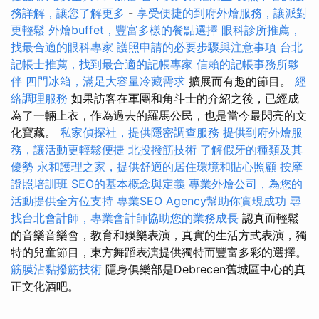
務詳解，讓您了解更多
-
享受便捷的到府外燴服務，讓派對
更輕鬆
外燴buffet，豐富多樣的餐點選擇
眼科診所推薦，
找最合適的眼科專家
護照申請的必要步驟與注意事項
台北
記帳士推薦，找到最合適的記帳專家
信賴的記帳事務所夥
伴
四門冰箱，滿足大容量冷藏需求
擴展而有趣的節目。
經
絡調理服務
如果訪客在軍團和角斗士的介紹之後，已經成
為了一輛上衣，作為過去的羅馬公民，也是當今最閃亮的文
化寶藏。
私家偵探社，提供隱密調查服務
提供到府外燴服
務，讓活動更輕鬆便捷
北投撥筋技術
了解假牙的種類及其
優勢
永和護理之家，提供舒適的居住環境和貼心照顧
按摩
證照培訓班
SEO的基本概念與定義
專業外燴公司，為您的
活動提供全方位支持
專業SEO Agency幫助你實現成功
尋
找台北會計師，專業會計師協助您的業務成長
認真而輕鬆
的音樂音樂會，教育和娛樂表演，真實的生活方式表演，獨
特的兒童節目，東方舞蹈表演提供獨特而豐富多彩的選擇。
筋膜沾黏撥筋技術
隱身俱樂部是Debrecen舊城區中心的真
正文化酒吧。