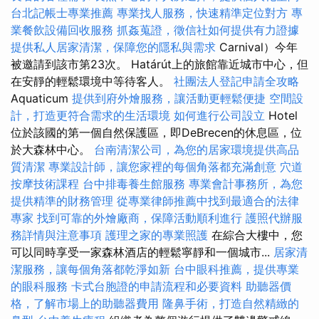
台北記帳士專業推薦
專業找人服務，快速精準定位對方
專
業餐飲設備回收服務
抓姦蒐證，徵信社如何提供有力證據
提供私人居家清潔，保障您的隱私與需求
Carnival）今年
被邀請到該市第23次。 Határút上的旅館靠近城市中心，但
在安靜的輕鬆環境中等待客人。
社團法人登記申請全攻略
Aquaticum
提供到府外燴服務，讓活動更輕鬆便捷
空間設
計，打造更符合需求的生活環境
如何進行公司設立
Hotel
位於該國的第一個自然保護區，即DeBrecen的休息區，位
於大森林中心。
台南清潔公司，為您的居家環境提供高品
質清潔
專業設計師，讓您家裡的每個角落都充滿創意
穴道
按摩技術課程
台中排毒養生館服務
專業會計事務所，為您
提供精準的財務管理
從專業律師推薦中找到最適合的法律
專家
找到可靠的外燴廠商，保障活動順利進行
護照代辦服
務詳情與注意事項
護理之家的專業照護
在綜合大樓中，您
可以同時享受一家森林酒店的輕鬆寧靜和一個城市...
居家清
潔服務，讓每個角落都乾淨如新
台中眼科推薦，提供專業
的眼科服務
卡式台胞證的申請流程和必要資料
助聽器價
格，了解市場上的助聽器費用
隆鼻手術，打造自然精緻的