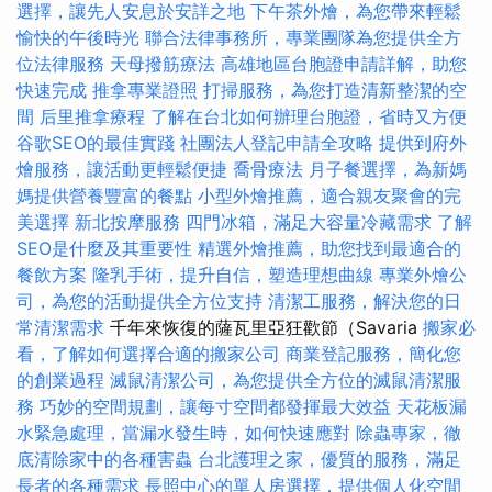
選擇，讓先人安息於安詳之地
下午茶外燴，為您帶來輕鬆
愉快的午後時光
聯合法律事務所，專業團隊為您提供全方
位法律服務
天母撥筋療法
高雄地區台胞證申請詳解，助您
快速完成
推拿專業證照
打掃服務，為您打造清新整潔的空
間
后里推拿療程
了解在台北如何辦理台胞證，省時又方便
谷歌SEO的最佳實踐
社團法人登記申請全攻略
提供到府外
燴服務，讓活動更輕鬆便捷
喬骨療法
月子餐選擇，為新媽
媽提供營養豐富的餐點
小型外燴推薦，適合親友聚會的完
美選擇
新北按摩服務
四門冰箱，滿足大容量冷藏需求
了解
SEO是什麼及其重要性
精選外燴推薦，助您找到最適合的
餐飲方案
隆乳手術，提升自信，塑造理想曲線
專業外燴公
司，為您的活動提供全方位支持
清潔工服務，解決您的日
常清潔需求
千年來恢復的薩瓦里亞狂歡節（Savaria
搬家必
看，了解如何選擇合適的搬家公司
商業登記服務，簡化您
的創業過程
滅鼠清潔公司，為您提供全方位的滅鼠清潔服
務
巧妙的空間規劃，讓每寸空間都發揮最大效益
天花板漏
水緊急處理，當漏水發生時，如何快速應對
除蟲專家，徹
底清除家中的各種害蟲
台北護理之家，優質的服務，滿足
長者的各種需求
長照中心的單人房選擇，提供個人化空間