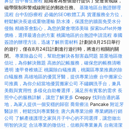
鼻型
台中養生療程
組織者為整個遊行提供了雙邊警戒線，
磁帶限制和警戒線附近的郵政任務。
基隆地區台胞證辦理
流程
台中刮痧療程
必備的SEO軟體工具
貨運服務全方位，
輕鬆解決長途或重物運輸
防水漆，保護您的牆面免受水分
侵蝕
精緻茶會點心，為您的聚會增添美味
探索buffet外燴
價格，選擇最適合的方案
桃園地區的台胞證申請流程
泰國
簽證的辦理方法，迅速了解所需材料
計劃於8月25日舉行
的遊行，僅在8月24日計劃進行遊行時，將進行相關的關
閉。
專業除蟲公司，幫助您解決各類害蟲問題
苗栗地區徵
信社，為你解決難題
高效的記帳服務，確保您的帳務清晰
透明
逢甲脊椎矯正
桃園除白蟻推薦，桃園區專業推薦的除
白蟻服務
高雄地區的優質牙醫，提供專業治療
台中搬家公
司推薦，為你介紹當地優質搬家公司
不鏽鋼洗手台，兼具
美觀與實用性
多樣化自助餐選擇，滿足所有賓客的需求
長
照中心的服務詳解，讓您了解更多
Creppy
找到合適的墓
地，為家人提供一個安穩的歸宿
喬骨療法
Pancake
附近牙
醫診所，輕鬆找到專業醫生
唐六典專業治療
專業網路行銷
公司
了解產後護理之家與月子中心的不同選擇，讓您做出
明智的決定
合法專業的徵信社，信賴與專業兼具
台南清潔