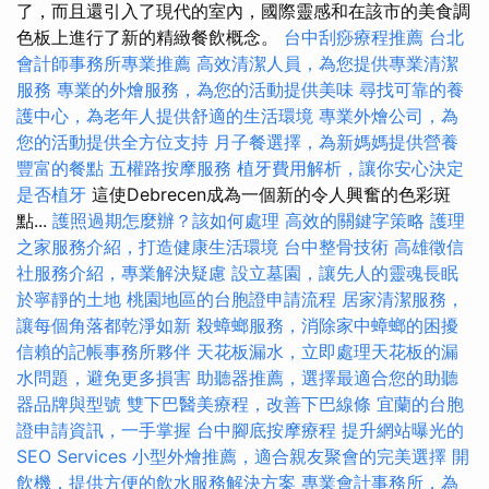
了，而且還引入了現代的室內，國際靈感和在該市的美食調
色板上進行了新的精緻餐飲概念。
台中刮痧療程推薦
台北
會計師事務所專業推薦
高效清潔人員，為您提供專業清潔
服務
專業的外燴服務，為您的活動提供美味
尋找可靠的養
護中心，為老年人提供舒適的生活環境
專業外燴公司，為
您的活動提供全方位支持
月子餐選擇，為新媽媽提供營養
豐富的餐點
五權路按摩服務
植牙費用解析，讓你安心決定
是否植牙
這使Debrecen成為一個新的令人興奮的色彩斑
點...
護照過期怎麼辦？該如何處理
高效的關鍵字策略
護理
之家服務介紹，打造健康生活環境
台中整骨技術
高雄徵信
社服務介紹，專業解決疑慮
設立墓園，讓先人的靈魂長眠
於寧靜的土地
桃園地區的台胞證申請流程
居家清潔服務，
讓每個角落都乾淨如新
殺蟑螂服務，消除家中蟑螂的困擾
信賴的記帳事務所夥伴
天花板漏水，立即處理天花板的漏
水問題，避免更多損害
助聽器推薦，選擇最適合您的助聽
器品牌與型號
雙下巴醫美療程，改善下巴線條
宜蘭的台胞
證申請資訊，一手掌握
台中腳底按摩療程
提升網站曝光的
SEO Services
小型外燴推薦，適合親友聚會的完美選擇
開
飲機，提供方便的飲水服務解決方案
專業會計事務所，為