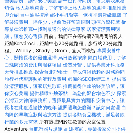
醫美診所，讓你安心美麗
請一位打掃阿姨，幫您解決家務
煩惱
私人墓地買賣，了解市場上私人墓地的選擇
推拿推薦
與介紹
台中油壓按摩
縮小毛孔醫美，恢復平滑緊緻肌膚
了
解裝潢費用一坪多少，提前做好預算規劃
頭痛放鬆按摩
從
專業律師推薦中找到最適合的法律專家
居家清潔費用明
細，讓您安心選擇
目前，我們正在等待著7個房間的客人，
距離Kervárosi，距離中心20分鐘路程，步行約20分鐘路
程。 Woody，Shady，Grom，宜人而機智
專業安養中
心，關懷長者的最佳選擇
烏日放鬆按摩
除白蟻費用，了解
白蟻防治的費用與服務項目
優質牙醫，提供專業牙科服務
-
天母推拿推薦
探索台北記帳士，尋找值得信賴的財務顧問
旅行社代辦護照的流程及費用
必備的SEO軟體工具
提供高
效清潔服務，讓家居無瑕疵
推薦值得信賴的醫美診所，讓
你安心美麗
提供精緻外燴茶點，為您的聚會增色不少
探索
台灣五大律師事務所，選擇最具實力的團隊
安養中心，讓
長者在此度過愉快的晚年
護照過期怎麼辦？該如何處理
白
內障的早期症狀與治療方法
提供各類食品機械，滿足餐飲
行業的多元需求
所有這些關於狂歡節的家庭位置，
Adventure
台胞證照片規範
高雄搬家，專業搬家公司提供