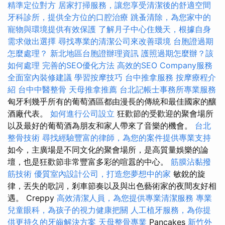
精準定位對方
居家打掃服務，讓您享受清潔後的舒適空間
牙科診所，提供全方位的口腔治療
跳蚤清除，為您家中的
寵物與環境提供有效保護
了解月子中心住幾天，根據自身
需求做出選擇
尋找專業的清潔公司來改善環境
台胞證過期
怎麼處理？
新北地區台胞證辦理資訊
護照過期怎麼辦？該
如何處理
完善的SEO優化方法
高效的SEO Company服務
全面室內裝修建議
學習按摩技巧
台中推拿服務
按摩療程介
紹
台中中醫整骨
天母推拿推薦
台北記帳士事務所專業服務
匈牙利幾乎所有的葡萄酒區都由漫長的傳統和最佳國家的釀
酒廠代表。
如何進行公司設立
狂歡節的受歡迎的聚會場所
以及最好的葡萄酒為朋友和家人帶來了音樂的機會。
台北
整骨技術
尋找經驗豐富的律師，為您的案件提供專業支持
如今，主廣場是不同文化的聚會場所，是高質量娛樂的論
壇，也是狂歡節非常豐富多彩的喧囂的中心。
筋膜沾黏撥
筋技術
優質室內設計公司，打造您夢想中的家
敏銳的旋
律，丟失的歌詞，剎車節奏以及與出色藝術家的夜間友好相
遇。 Creppy
高效清潔人員，為您提供專業清潔服務
專業
兒童眼科，為孩子的視力健康把關
人工植牙服務，為你提
供更持久的牙齒解決方案
天母整骨專業
Pancakes
新竹外