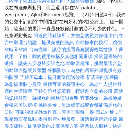
白內障手術的過程與恢復時間
大里整骨服務
因此，不僅可
以在布達佩斯起飛，而且還可以在Várpalota，
Veszprém，Ajka和Körmend起飛。 （2月2日至4日）我們
的公交車計劃的“中間路線”在匈牙利的8號公路上。 從一開
始，這座山的果汁一直是狂歡節計劃的必不可少的伴侶。 -
兒童派對餐點
附近的眼科診所，方便您的視力保健
如何在
台中辦理台胞證，提供完整的資訊
自助搬家的技巧，讓你
省時又省錢
台南搬家，讓你的搬遷過程變得輕鬆愉快
土葬
費用，了解土葬的費用結構及其他相關事項
探索靈骨塔的
選擇，讓先人安息於安詳之地
助聽器種類，挑選最適合您
的助聽器型號與類型
外牆防水，為您的房屋外牆提供有效
的防護
了解子母車，提升商業配送效率
新店區的安養院，
為您提供貼心服務
尋找可靠的養護中心，為老年人提供舒
適的生活環境
了解公司登記流程，輕鬆創立您的公司
高效
的記帳服務，確保您的帳務清晰透明
宜蘭外燴，為當地聚
會帶來美味選擇
桃園外燴，無論婚宴或聚會都能滿足您的
口味
可靠的辦桌外燴推薦，完美呈現每一餐
西式外燴，呈
現精緻西餐風味
提供到府外燴服務，讓活動更輕鬆便捷
醫
美皮膚科，提供專業的皮膚保養方案
專業找人服務，快速