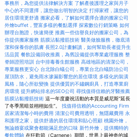
事務所，為您提供法律解決方案
了解產後護理之家與月子
中心的不同選擇，讓您做出明智的決定
打掃家裡，讓您的
居住環境更舒適
搬家必看，了解如何選擇合適的搬家公司
外燴buffet，豐富多樣的餐點選擇
探索數位行銷策略
如何
辦理台胞證，快速簡便
推薦一些信譽良好的搬家公司，為
你提供搬家服務
筋膜沾黏撥筋技術
醫美做臉服務，徹底清
潔和保養你的肌膚
長照2.0計畫解讀，如何幫助長者提升生
活品質
餐飲設備回收推薦，為舊設備提供專業處理服務
整
脊師證照培訓
台中排毒養生館服務
高雄地區的清潔公司，
專業服務更安心
台北除白蟻公司，專業台北白蟻防治公司
屋頂防水，避免雨水滲漏影響您的居住環境
多樣化的裝潢
風格，隨心所欲變換
提供優質的不鏽鋼廚具，打造專業廚
房環境
提升網站排名的SEO公司
尋找值得信賴的牙醫推薦
筋膜沾黏撥筋技術
這一年度慶祝活動的本質是威尼斯“延長
了冬季黑暗並栩栩如生”。
找值得信賴的Accounting Firm
居家清潔每小時的費用
清潔公司費用透明，無隱藏費用
永
和護理之家，提供舒適的居住環境和貼心照顧
桃園外燴，
無論婚宴或聚會都能滿足您的口味
新竹外燴，提供獨特的
餐飲體驗
在狂歡節（Carnene）期間，世界上最神奇的城