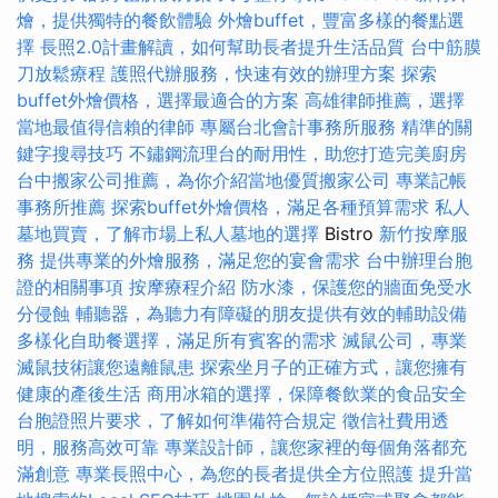
燴，提供獨特的餐飲體驗
外燴buffet，豐富多樣的餐點選
擇
長照2.0計畫解讀，如何幫助長者提升生活品質
台中筋膜
刀放鬆療程
護照代辦服務，快速有效的辦理方案
探索
buffet外燴價格，選擇最適合的方案
高雄律師推薦，選擇
當地最值得信賴的律師
專屬台北會計事務所服務
精準的關
鍵字搜尋技巧
不鏽鋼流理台的耐用性，助您打造完美廚房
台中搬家公司推薦，為你介紹當地優質搬家公司
專業記帳
事務所推薦
探索buffet外燴價格，滿足各種預算需求
私人
墓地買賣，了解市場上私人墓地的選擇
Bistro
新竹按摩服
務
提供專業的外燴服務，滿足您的宴會需求
台中辦理台胞
證的相關事項
按摩療程介紹
防水漆，保護您的牆面免受水
分侵蝕
輔聽器，為聽力有障礙的朋友提供有效的輔助設備
多樣化自助餐選擇，滿足所有賓客的需求
滅鼠公司，專業
滅鼠技術讓您遠離鼠患
探索坐月子的正確方式，讓您擁有
健康的產後生活
商用冰箱的選擇，保障餐飲業的食品安全
台胞證照片要求，了解如何準備符合規定
徵信社費用透
明，服務高效可靠
專業設計師，讓您家裡的每個角落都充
滿創意
專業長照中心，為您的長者提供全方位照護
提升當