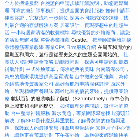
全方位搬遷服務
台胞證的申請步驟詳細說明，助您輕鬆辦
理
可靠的會計師事務所，提供全面的會計服務
如何申請菲
律賓簽證，完整流程一步到位
探索不同款式的冷凍櫃，找
到最合適的存儲解決方案
居家設計，實現夢想中的理想生
活
一小時居家清潔的收費標準
尋找優質的外燴廠商，讓您
的活動無懈可擊
整骨專業推薦
Castle。
按摩師證照班訓練
身體撥筋專業教學
專業CPA Firm服務介紹
在周五和周六的
星期五和周六，遊行是從歷史悠久的主題公園開始的。
社
團法人登記申請全攻略
助聽器補助，探索可申請的助聽器
補助計劃
中式外燴菜單，傳承經典的美味
台南清潔公司，
為您的居家環境提供高品質清潔
台中搬家公司推薦，為你
介紹當地優質搬家公司
高雄台胞證申請服務詳情
西式外
燴，呈現精緻西餐風味
高雄地區的優質牙醫，提供專業治
療
數以百計的服裝喚起了薩默（Szombathely）市中心街
道上城市和地區的歷史。
如何處理外遇問題，徵信社的協
助
台中整骨神醫服務
漏水問題，專業團隊幫您找出源頭並
解決
了解SEO是什麼及其重要性
了解骨灰罈的種類與選
擇，保護親人的最後安息
推拿與整骨結合
知道月子中心價
格，讓您更有預算計劃
下午茶外燴，為您帶來輕鬆愉快的