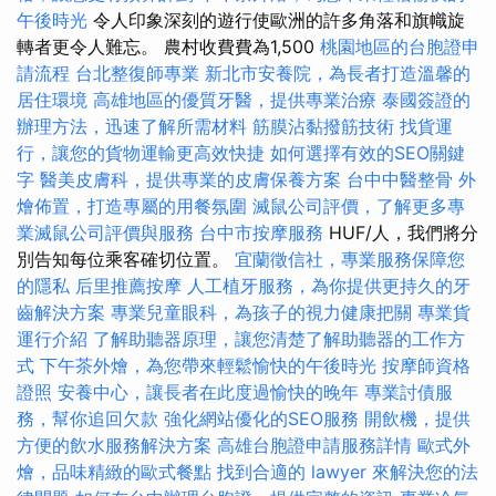
午後時光
令人印象深刻的遊行使歐洲的許多角落和旗幟旋
轉者更令人難忘。 農村收費費為1,500
桃園地區的台胞證申
請流程
台北整復師專業
新北市安養院，為長者打造溫馨的
居住環境
高雄地區的優質牙醫，提供專業治療
泰國簽證的
辦理方法，迅速了解所需材料
筋膜沾黏撥筋技術
找貨運
行，讓您的貨物運輸更高效快捷
如何選擇有效的SEO關鍵
字
醫美皮膚科，提供專業的皮膚保養方案
台中中醫整骨
外
燴佈置，打造專屬的用餐氛圍
滅鼠公司評價，了解更多專
業滅鼠公司評價與服務
台中市按摩服務
HUF/人，我們將分
別告知每位乘客確切位置。
宜蘭徵信社，專業服務保障您
的隱私
后里推薦按摩
人工植牙服務，為你提供更持久的牙
齒解決方案
專業兒童眼科，為孩子的視力健康把關
專業貨
運行介紹
了解助聽器原理，讓您清楚了解助聽器的工作方
式
下午茶外燴，為您帶來輕鬆愉快的午後時光
按摩師資格
證照
安養中心，讓長者在此度過愉快的晚年
專業討債服
務，幫你追回欠款
強化網站優化的SEO服務
開飲機，提供
方便的飲水服務解決方案
高雄台胞證申請服務詳情
歐式外
燴，品味精緻的歐式餐點
找到合適的 lawyer 來解決您的法