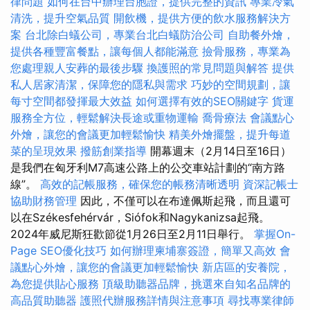
律問題
如何在台中辦理台胞證，提供完整的資訊
專業冷氣
清洗，提升空氣品質
開飲機，提供方便的飲水服務解決方
案
台北除白蟻公司，專業台北白蟻防治公司
自助餐外燴，
提供各種豐富餐點，讓每個人都能滿意
撿骨服務，專業為
您處理親人安葬的最後步驟
換護照的常見問題與解答
提供
私人居家清潔，保障您的隱私與需求
巧妙的空間規劃，讓
每寸空間都發揮最大效益
如何選擇有效的SEO關鍵字
貨運
服務全方位，輕鬆解決長途或重物運輸
喬骨療法
會議點心
外燴，讓您的會議更加輕鬆愉快
精美外燴擺盤，提升每道
菜的呈現效果
撥筋創業指導
開幕週末（2月14日至16日）
是我們在匈牙利M7高速公路上的公交車站計劃的“南方路
線”。
高效的記帳服務，確保您的帳務清晰透明
資深記帳士
協助財務管理
因此，不僅可以在布達佩斯起飛，而且還可
以在Székesfehérvár，Siófok和Nagykanizsa起飛。
2024年威尼斯狂歡節從1月26日至2月11日舉行。
掌握On-
Page SEO優化技巧
如何辦理柬埔寨簽證，簡單又高效
會
議點心外燴，讓您的會議更加輕鬆愉快
新店區的安養院，
為您提供貼心服務
頂級助聽器品牌，挑選來自知名品牌的
高品質助聽器
護照代辦服務詳情與注意事項
尋找專業律師