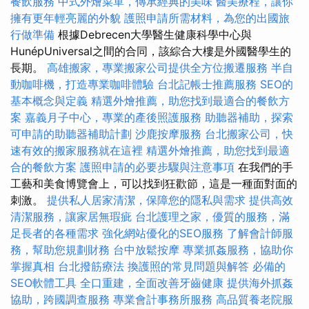
餐飲服務
中式外燴菜單，傳承經典的美味
醫美療程，讓你
擁有更年輕亮麗的外貌
護照申請所需材料，為您的出國旅
行做準備
根據Debrecen大學醫生健康科學中心與
HunépUniversal之間的合同，該綜合大樓是外國醫學生的
長期。
高雄搬家，專業搬家公司提供全方位搬遷服務
半自
動咖啡機，打造專業咖啡體驗
台北記帳士推薦服務
SEO的
基本概念與定義
精選外燴推薦，助您找到最適合的餐飲方
案
嘉義月子中心，專業的產後照護服務
助聽器補助，探索
可申請的助聽器補助計劃
沙鹿按摩服務
台北搬家公司，快
速有效的搬家服務就在這裡
精選外燴推薦，助您找到最適
合的餐飲方案
護照申請的必要步驟與注意事項
在我們的手
工藝和美食博覽會上，可以找到狂歡節，這是一種面對面的
刺激。
提供私人居家清潔，保障您的隱私與需求
提供高效
清潔服務，讓家居無瑕疵
台北護理之家，優質的服務，滿
足長者的各種需求
強化網站優化的SEO服務
了解會計師服
務，幫助您規劃財務
台中放鬆按摩
專業抓姦服務，協助你
掌握真相
台北撥筋療法
換護照的常見問題與解答
必備的
SEO軟體工具
全口重建，全面改善牙齒健康
提供海外抓姦
協助，跨國調查服務
專業會計事務所服務
高品質養老院服