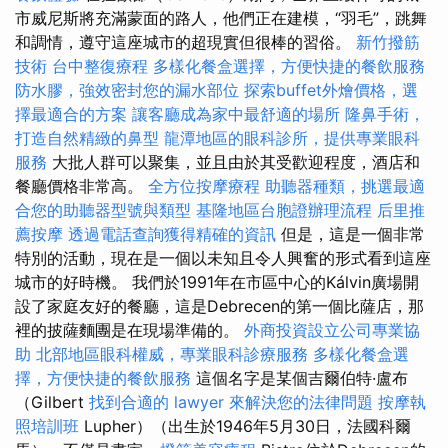
市威尼斯將充滿蒙面的路人，他們正在建模，“羽毛”，跳舞
和調情，遵守這座城市的超現實但很棒的習俗。
新竹撥筋
技術
台中整復療程
多樣化餐盒選擇，方便快捷的餐飲服務
防水膠，強效密封您的漏水部位
探索buffet外燴價格，選
擇最適合的方案
讓客廳成為家中最舒適的場所
隆鼻手術，
打造自然精緻的鼻型
龍潭地區的眼科診所，提供專業眼科
服務
大批人群可以聚集，並且由於其受歡迎程度，酒店和
餐廳價格非常高。
全方位按摩療程
助聽器種類，挑選最適
合您的助聽器型號與類型
基隆地區台胞證辦理流程
后里推
薦按摩
透過電話查詢獲得精確的資訊
但是，這是一個非常
特別的活動，現在是一個以未知且令人興奮的形式看到這座
城市的好時機。 我們於1991年在市區中心的Kálvin廣場開
設了家庭友好的餐廳，這是Debrecen的第一個比薩店，那
裡的披薩麵團是在現場準備的。
外商投資設立公司專業協
助
北部地區眼科權威，專業眼科診療服務
多樣化餐盒選
擇，方便快捷的餐飲服務
這個名字是某個吉爾伯特·盧布
（Gilbert
找到合適的 lawyer 來解決您的法律問題
按摩執
照培訓班
Lupher）（出生於1946年5月30日，法國科爾