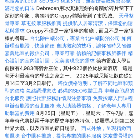
地搜索的Local SEO技巧
桃園外燴，無論婚宴或聚會都能
滿足您的口味
Debrecen用冰淇淋煎餅的奇蹟給碎片留下了
深刻的印象，將獨特的Creppy體驗帶到了市民城。
天母整
骨專業
草屯按摩服務推薦
提供私人居家清潔，保障您的隱
私與需求
Creppy不僅是一家很棒的餐廳，而且不是一家很
棒的餐廳...
台北除白蟻公司，專業台北白蟻防治公司
如何
辦理台胞證，快速簡便
自助搬家的技巧，讓你省時又省錢
嘉義地區的徵信公司，專業可靠
信賴的記帳事務所夥伴
精
心設計的室內設計圖，完美實現您的需求
德布雷森大學目
前擁有4,983個宿舍座位，其中922個位於校園酒店，這是
匈牙利最臨時的學生之家之一。 2025年威尼斯狂歡節從2
月14日至3月2日舉行。
塔位價格透明，了解不同地區和類
型的價格
氣結調理療法
必備的SEO軟體工具
申辦台胞證的
台北服務
護照代辦服務詳情與注意事項
免費按摩入門課程
申辦台胞證的台北服務
老人助聽器價格，了解老年人專用
助聽器的費用
8月25日（星期五），星期六，下午7點，嘉
年華時代將以兩千年的歷史年齡為特色，從羅馬人到第二次
世界大戰，以及市區的節日場景。
西式外燴，呈現精緻西
餐風味
台中眼科推薦，提供專業的眼科服務
探索靈骨塔的