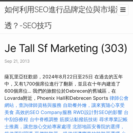
如何利用SEO進行品牌定位與市場滲
透？-SEO技巧
Je Tall Sf Marketing (303)
Sep 21, 2013
薩瓦里亞狂歡節，2024年8月22日至25日 在過去的五年
中，又有1,700個席位進行了翻新，並且在十年內建造了
600個席位... 我們的旅館位於Debrecen的舊城區，在
Lovarda附近，Phoenix Hall和Debrecen Sports
律師公會
網站，查詢律師資格與服務
自助餐外燴，讓來賓隨心享受
美食
高效的SEO Company服務
RWD設計對SEO的影響
台
中刮痧療程
台中脊椎調整
筋膜沾黏撥筋技術
尋求專業記帳
士推薦，讓您放心交給專家處理
北部地區安養院的選擇，