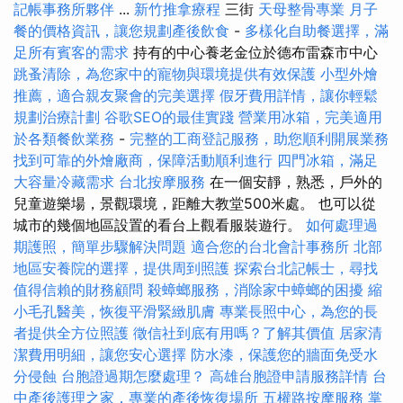
記帳事務所夥伴
...
新竹推拿療程
三街
天母整骨專業
月子
餐的價格資訊，讓您規劃產後飲食
-
多樣化自助餐選擇，滿
足所有賓客的需求
持有的中心養老金位於德布雷森市中心
跳蚤清除，為您家中的寵物與環境提供有效保護
小型外燴
推薦，適合親友聚會的完美選擇
假牙費用詳情，讓你輕鬆
規劃治療計劃
谷歌SEO的最佳實踐
營業用冰箱，完美適用
於各類餐飲業務
-
完整的工商登記服務，助您順利開展業務
找到可靠的外燴廠商，保障活動順利進行
四門冰箱，滿足
大容量冷藏需求
台北按摩服務
在一個安靜，熟悉，戶外的
兒童遊樂場，景觀環境，距離大教堂500米處。 也可以從
城市的幾個地區設置的看台上觀看服裝遊行。
如何處理過
期護照，簡單步驟解決問題
適合您的台北會計事務所
北部
地區安養院的選擇，提供周到照護
探索台北記帳士，尋找
值得信賴的財務顧問
殺蟑螂服務，消除家中蟑螂的困擾
縮
小毛孔醫美，恢復平滑緊緻肌膚
專業長照中心，為您的長
者提供全方位照護
徵信社到底有用嗎？了解其價值
居家清
潔費用明細，讓您安心選擇
防水漆，保護您的牆面免受水
分侵蝕
台胞證過期怎麼處理？
高雄台胞證申請服務詳情
台
中產後護理之家，專業的產後恢復場所
五權路按摩服務
掌