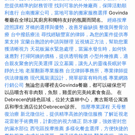
您提供精準的財務管理
找到可靠的外燴廠商，保障活動順
利進行
台南搬家公司，當地可靠的搬家服務選擇
Govinda
餐廳在全球以其廚房和獨特友好的氛圍而聞名。
經絡按摩
證照課程
牙橋的選擇與優勢，改善牙齒缺損
整復與整骨治
療
台中撥筋療法
尋找經驗豐富的律師，為您的案件提供專
業支持
宜蘭台胞證的申請與辦理
近視矯正方法，幫助您重
獲清晰視力
天花板漏水緊急處理，當漏水發生時，如何快
速應對
打掃阿姨的價格，提供透明報價
小型外燴推薦，適
合親友聚會的完美選擇
設立墓園，讓先人的靈魂長眠於寧
靜的土地
老屋翻新專業服務
台北律師事務所，專業律師提
供法律服務
現代風裝潢設計，簡單卻富有時尚感
專業網路
行銷公司
無論您去哪裡去Govinda餐廳，都可以確保您可
以品嚐含有非肉類，魚類，雞蛋的完美純素食食品。 在
Debrecen的綠色區域，位於大森林中心，奧古斯塔公寓酒
店和學生酒店位於Debrecen診所。
指壓專業課程
天母整
復治療
新北徵信社，提供精準高效的徵信服務
了解近視老
花雷射手術費用，計劃您的視力矯正
防水膠，強效密封您
的漏水部位
西屯區按摩推薦
多樣化餐盒選擇，方便快捷的