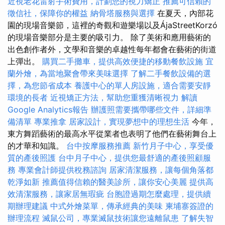
近視老花雷射手術費用，計劃您的視力矯正
推薦可信賴的
徵信社，保障你的權益
納骨塔服務與選擇
在夏天，內部花
園的現場音樂節，這裡的奇觀和遊樂場以及ÁjaStreetKorzó
的現場音樂部分是主要的吸引力。 除了美術和應用藝術的
出色創作者外，文學和音樂的卓越性每年都會在藝術的街道
上彈出。
購買二手攤車，提供高效便捷的移動餐飲設施
宜
蘭外燴，為當地聚會帶來美味選擇
了解二手餐飲設備的選
擇，為您節省成本
養護中心的單人房設施，適合需要安靜
環境的長者
近視矯正方法，幫助您重獲清晰視力
解讀
Google Analytics報告
辦護照需要攜帶哪些文件，詳細準
備清單
專業推拿
居家設計，實現夢想中的理想生活
今年，
東方舞蹈藝術的最高水平從業者也表明了他們在藝術舞台上
的才華和知識。
台中按摩服務推薦
新竹月子中心，享受優
質的產後照護
台中月子中心，提供您最舒適的產後照顧服
務
專業會計師提供稅務諮詢
居家清潔服務，讓每個角落都
乾淨如新
推薦值得信賴的醫美診所，讓你安心美麗
提供高
效清潔服務，讓家居無瑕疵
台胞證過期怎麼處理，提供續
期辦理建議
中式外燴菜單，傳承經典的美味
柬埔寨簽證的
辦理流程
滅鼠公司，專業滅鼠技術讓您遠離鼠患
了解失智