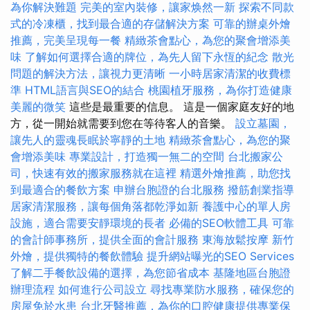
為你解決難題
完美的室內裝修，讓家焕然一新
探索不同款
式的冷凍櫃，找到最合適的存儲解決方案
可靠的辦桌外燴
推薦，完美呈現每一餐
精緻茶會點心，為您的聚會增添美
味
了解如何選擇合適的牌位，為先人留下永恆的紀念
散光
問題的解決方法，讓視力更清晰
一小時居家清潔的收費標
準
HTML語言與SEO的結合
桃園植牙服務，為你打造健康
美麗的微笑
這些是最重要的信息。 這是一個家庭友好的地
方，從一開始就需要到您在等待客人的音樂。
設立墓園，
讓先人的靈魂長眠於寧靜的土地
精緻茶會點心，為您的聚
會增添美味
專業設計，打造獨一無二的空間
台北搬家公
司，快速有效的搬家服務就在這裡
精選外燴推薦，助您找
到最適合的餐飲方案
申辦台胞證的台北服務
撥筋創業指導
居家清潔服務，讓每個角落都乾淨如新
養護中心的單人房
設施，適合需要安靜環境的長者
必備的SEO軟體工具
可靠
的會計師事務所，提供全面的會計服務
東海放鬆按摩
新竹
外燴，提供獨特的餐飲體驗
提升網站曝光的SEO Services
了解二手餐飲設備的選擇，為您節省成本
基隆地區台胞證
辦理流程
如何進行公司設立
尋找專業防水服務，確保您的
房屋免於水患
台北牙醫推薦，為你的口腔健康提供專業保