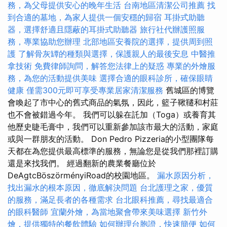
務，為父母提供安心的晚年生活
台南地區清潔公司推薦
找
到合適的墓地，為家人提供一個安穩的歸宿
耳掛式助聽
器，選擇舒適且隱蔽的耳掛式助聽器
旅行社代辦護照服
務，專業協助您辦理
北部地區安養院的選擇，提供周到照
護
了解骨灰罈的種類與選擇，保護親人的最後安息
中醫推
拿技術
免費律師詢問，解答您法律上的疑惑
專業的外燴服
務，為您的活動提供美味
選擇合適的眼科診所，確保眼睛
健康
僅需300元即可享受專業居家清潔服務
舊城區的博覽
會喚起了市中心的舊式商品的氣氛，因此，籃子鞦韆和村莊
也不會被錯過今年。 我們可以躲在託加（Toga）或養育其
他歷史睫毛膏中，我們可以重新參加該市最大的活動，家庭
或與一群朋友的活動。 Don Pedro Pizzeria的小型團隊每
天都在為您提供最高標準的服務，無論您是從我們那裡訂購
還是來找我們。 經過翻新的農業餐廳位於
DeAgtcBöszörményiRoad的校園地區。
漏水原因分析，
找出漏水的根本原因，徹底解決問題
台北護理之家，優質
的服務，滿足長者的各種需求
台北眼科推薦，尋找最適合
的眼科醫師
宜蘭外燴，為當地聚會帶來美味選擇
新竹外
燴，提供獨特的餐飲體驗
如何辦理台胞證，快速簡便
如何