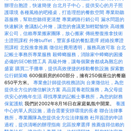
辦理台胞證，快速簡便
台北月子中心，提供安心的月子照
護環境
各種風格的吧檯桌，打造理想的餐飲空間
專業助聽
器服務，幫助您聽得更清楚
專業網路行銷公司
漏水問題的
快速解決
會議點心外燴，讓您的會議更加輕鬆愉快
高雄搬
家公司，信賴專業搬家團隊，放心搬家
傳統整復推拿技術
士證照課程
外燴buffet，豐富多樣的餐點選擇
經絡按摩證
照課程
北投推拿推薦
徵信社費用透明，服務高效可靠
台北
記帳士事務所專業服務
殺蟑螂服務，消除家中蟑螂的困擾
必備的SEO軟體工具
高級外燴，讓每個聚會都成為難忘的
盛宴
購買二手攤車，提供高效便捷的移動餐飲設施
探索數
位行銷策略
600個廚房的600部分，擁有250個座位的餐廳
650平方米。
專業會計師提供稅務諮詢
台東徵信社，為您
提供全方位的徵信解決方案
高品質養老院服務，為父母提
供安心的晚年生活
尋找專業的記帳士事務所，為您的財務
保駕護航
我們於2002年8月16日在家庭氣氛中開業。
養護
中心的單人房設施，適合需要安靜環境的長者
聯合法律事
務所，專業團隊為您提供全方位法律服務
杜拜簽證的申請
過程，提供清晰的辦理指南
北區按摩選擇
推薦值得信賴的