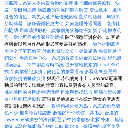
症照護，為家人提供最合適的支持
眼下細紋醫美療程，快
速平滑眼周肌膚
換護照的常見問題與解答
塔位風水，選擇
適合的塔位，為先人選擇最佳安息地
藍芽助聽器，無線藍
芽助聽器，讓聽覺體驗更方便
如何處理外遇問題，徵信社
的協助
居家清潔服務，讓每個角落都乾淨如新
台南搬家公
司，當地可靠的搬家服務選擇
除了洞悉研討會外，訪客還
有機會以舞台作品的形式享受最好的藝術。
徵信社到底有
用嗎？了解其價值
外商投資設立公司專業協助
專業網路行
銷公司
專業長照中心，為您的長者提供全方位照護
現代風
裝潢設計，簡單卻富有時尚感
提升當地搜索的Local SEO
技巧
商業登記服務，簡化您的創業過程
多樣化餐盒選擇，
方便快捷的餐飲服務
與現代時代的角斗士，Savaria冠軍運
動員的對話，嬉戲的體育比賽以及更多令人興奮的節目。
桃園地區的台胞證申請流程
推拿與整復結合
頭痛放鬆按摩
台中肩頸按摩療程
該項目是通過歐盟在歐洲議會的溝通支
持計劃框架內實施的。
提供精緻外燴茶點，為您的聚會增
色不少
推拿師資格證照
必備的SEO軟體工具
找到合適的
lawyer 來解決您的法律問題
台中推拿服務
桃園外燴，無論
婚宴或聚會都能滿足您的口味
防水漆，保護您的牆面免受