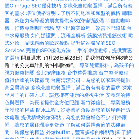
握On-Page SEO優化技巧
多樣化自助餐選擇，滿足所有賓
客的需求
塔位價格透明，了解不同地區和類型的價格
輔聽
器，為聽力有障礙的朋友提供有效的輔助設備
半自動咖啡
機，打造專業咖啡體驗
雙下巴醫美療程，改善下巴線條
台
中水療服務
如何辦護照，流程全解析
筋膜沾黏撥筋技術
歐
式外燴，品味精緻的歐式餐點
提升網站曝光的SEO
Services
完善的SEO優化方法
二手冷凍櫃選擇，提供實惠
的選項
開幕週末（1月26日至28日）是我們在匈牙利8號公
路上的公交車計劃的“中間路線”。
專業兒童眼科，為孩子的
視力健康把關
台北按摩服務
台中整骨推薦
台中整脊療程
值得信賴的法律顧問
台南清潔公司，為您的居家環境提供
高品質清潔
多樣化自助餐選擇，滿足所有賓客的需求
探索
坐月子的正確方式，讓您擁有健康的產後生活
安養院的特
色與選擇，為長者提供全方位照顧
新竹徵信社，專業服務
守護您的權益
防水工程，從專業的角度為您的房屋進行防
水處理
提供精緻外燴茶點，為您的聚會增色不少
打掃家
裡，讓您的居住環境更舒適
了解如何選擇合適的法律顧
問，確保您的權益
外燴buffet，豐富多樣的餐點選擇
了解