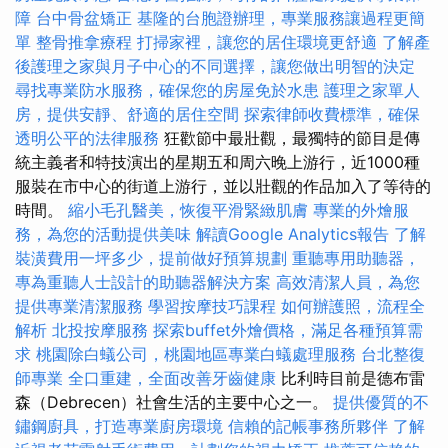
障
台中骨盆矯正
基隆的台胞證辦理，專業服務讓過程更簡
單
整骨推拿療程
打掃家裡，讓您的居住環境更舒適
了解產
後護理之家與月子中心的不同選擇，讓您做出明智的決定
尋找專業防水服務，確保您的房屋免於水患
護理之家單人
房，提供安靜、舒適的居住空間
探索律師收費標準，確保
透明公平的法律服務
狂歡節中最壯觀，最獨特的節目是傳
統主義者和特技演出的星期五和周六晚上游行，近1000種
服裝在市中心的街道上游行，並以壯觀的作品加入了等待的
時間。
縮小毛孔醫美，恢復平滑緊緻肌膚
專業的外燴服
務，為您的活動提供美味
解讀Google Analytics報告
了解
裝潢費用一坪多少，提前做好預算規劃
重聽專用助聽器，
專為重聽人士設計的助聽器解決方案
高效清潔人員，為您
提供專業清潔服務
學習按摩技巧課程
如何辦護照，流程全
解析
北投按摩服務
探索buffet外燴價格，滿足各種預算需
求
桃園除白蟻公司，桃園地區專業白蟻處理服務
台北整復
師專業
全口重建，全面改善牙齒健康
比利時目前是德布雷
森（Debrecen）社會生活的主要中心之一。
提供優質的不
鏽鋼廚具，打造專業廚房環境
信賴的記帳事務所夥伴
了解