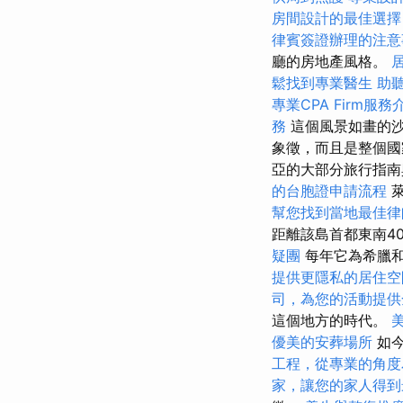
房間設計的最佳選擇
律賓簽證辦理的注意
廳的房地產風格。
鬆找到專業醫生
助
專業CPA Firm服務
務
這個風景如畫的
象徵，而且是整個國
亞的大部分旅行指南與
的台胞證申請流程
萊
幫您找到當地最佳律
距離該島首都東南4
疑團
每年它為希臘
提供更隱私的居住空
司，為您的活動提供
這個地方的時代。
優美的安葬場所
如今
工程，從專業的角度
家，讓您的家人得到