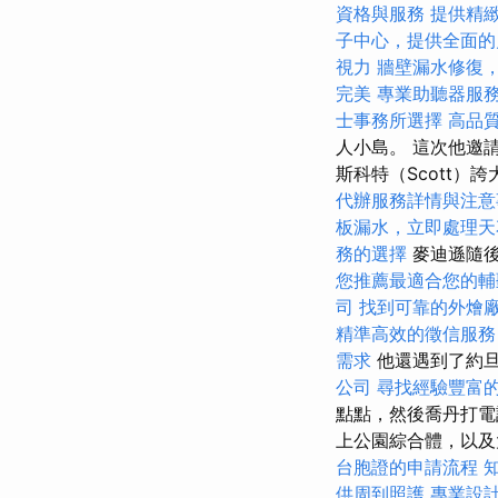
資格與服務
提供精
子中心，提供全面的
視力
牆壁漏水修復
完美
專業助聽器服
士事務所選擇
高品
人小島。 這次他邀
斯科特（Scott）
代辦服務詳情與注意
板漏水，立即處理天
務的選擇
麥迪遜隨後
您推薦最適合您的輔
司
找到可靠的外燴
精準高效的徵信服務
需求
他還遇到了約
公司
尋找經驗豐富
點點，然後喬丹打電
上公園綜合體，以
台胞證的申請流程
供周到照護
專業設