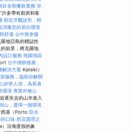
用於各類餐飲業務
菲
了許多帶有廚房和客
團
附近牙醫診所，輕
底消毒您的居住環境
與舒適
台中推拿服
克羅地亞島的標誌性
止的前景，將克羅地
內設計服務
桃園地區
rt
台中律師推薦，
康解決方案
Katsiki）
偵探服務，協助你解開
心的單人房，為長者
房環境
專業外燴公
人追逐失去的山羊進入
明山，選擇一個環境
基（Porto
防水
您的口味
新店護理之
ada）沿海度假的象