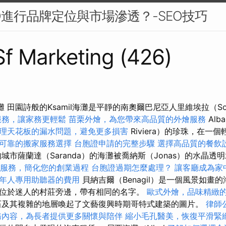
O進行品牌定位與市場滲透？-SEO技巧
 Sf Marketing (426)
灘 田園詩般的Ksamil海灘是平靜的南奧爾巴尼亞人里維埃拉（So
服務，讓家務更輕鬆
苗栗外燴，為您帶來高品質的外燴服務
Alba
理天花板的漏水問題，避免更多損害
Riviera）的珍珠，在一
可靠的搬家服務選擇
台胞證申請的完整步驟
選擇高品質的餐飲
城市薩蘭達（Saranda）的海灘被喬納斯（Jonas）的水晶透
服務，簡化您的創業過程
台胞證過期怎麼處理？
讓客廳成為家
年人專用助聽器的費用
貝納吉爾（Benagil）是一個風景如畫
位於迷人的村莊旁邊，帶有相同的名字。
歐式外燴，品味精緻
石及其複雜的地層喚起了文藝復興時期哥特式建築的圖片。
律師
務內容，為長者提供更多關懷與陪伴
縮小毛孔醫美，恢復平滑緊