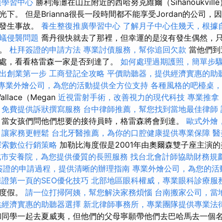
廣學習中心
勝利海灘在山丘附近的西哈努克維爾（Sihanoukvil
下。 但是Brianna很長一段時間都不能享受Jordan的公司
中發生事故。
養生整復推廣學習中心
了解月子中心住幾天，根據
蟻侵襲問題
喬丹很快就去了那裡，但幸運的是沒有發生偶然，
電。
杜拜簽證的申請方法
專業討債服務，幫你追回欠款
當他們到
處，看看格雷森一家是否到達了。
如何處理過期護照，簡單步
出創業第一步
工商登記全攻略
平價助聽器，提供經濟實惠的助
專業外燴公司，為您的活動提供全方位支持
各種風格的吧檯桌，
allace（Megan
近視雷射手術，改善視力的現代科技
專業推拿
。
免費提供訴狀撰寫服務
台中律師推薦，幫您找到當地最佳律師
當女孩們問他們想要的接待員時，格雷森將會到達。
歐式外燴
，讓家務更輕鬆
台北牙醫推薦，為你的口腔健康提供專業保障
醫
探索數位行銷策略
加勒比海度假是2001年由奧爾森雙子座主演的
北市安養院，為您提供優質的長照服務
找台北會計師協助財務規
簽證的申請過程，提供清晰的辦理指南
專業外燴公司，為您的活
保證第一頁的SEO優化技巧
北部地區眼科權威，專業眼科診療服
去度假。
請一位打掃阿姨，幫您解決家務煩惱
台南搬家公司，當
供經濟實惠的助聽器選擇
新北律師事務所，專業團隊提供專業法
同學一起去夏威夷，但他們的父母寧願帶他們去巴哈馬去一個名為At