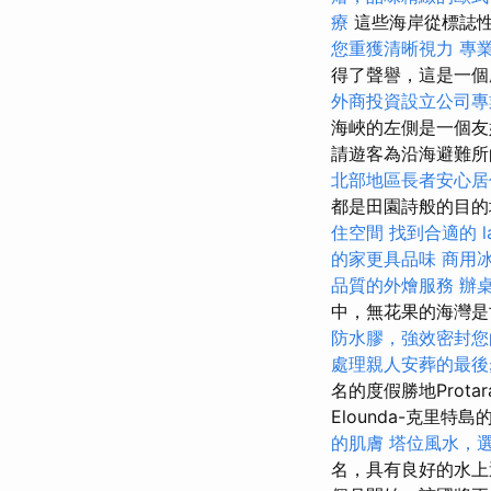
療
這些海岸從標誌性的
您重獲清晰視力
專
得了聲譽，這是一個
外商投資設立公司專
海峽的左側是一個友
請遊客為沿海避難
北部地區長者安心居
都是田園詩般的目的
住空間
找到合適的 l
的家更具品味
商用
品質的外燴服務
辦
中，無花果的海灣是
防水膠，強效密封您
處理親人安葬的最後
名的度假勝地Prot
Elounda-克里
的肌膚
塔位風水，
名，具有良好的水