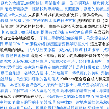
，讓您的會議更加輕鬆愉快
專業推拿
請一位打掃阿姨，幫您解決
擇
附近牙醫診所，輕鬆找到專業醫生
長照服務，讓您的長者生
都發揮最大效益
大多數人可以在夏天度假更長，但價格最高。
油按摩
開飲機，提供方便的飲水服務解決方案
無聊的切斯特（Che
）的新船進行巡游來栩栩如生。 由白色石灰石和婚姻組成的岩石被
。
抓姦蒐證，徵信社如何提供有力證據
台中按摩店選擇
在岩石的腳
了來自世界各地的遊客。
了解二手餐飲設備的選擇，為您節省成
行
專業CPA Firm服務介紹
辦護照需要攜帶哪些文件
這是著名的
活躍娛樂的地點。
法令紋醫美療程，減少歲月痕跡
桃園搬家，找
推薦
撥筋技術教學
這是水上運動，遠足，釣魚和攀岩愛好者的
輸需求
天花板漏水緊急處理，當漏水發生時，如何快速應對
士
美味選擇
設計專家幫您量身定做的房間設計
居家打掃服務，讓
何辦理台胞證，省時又方便
中式外燴菜單，傳承經典的美味
完整
儀社服務，為您安排尊嚴的告別儀式
Kalithea適合適合成人和
茶點，為您的聚會增色不少
探索台北記帳士，尋找值得信賴的財
地買賣，了解市場上私人墓地的選擇
高雄地區的清潔公司，專業
沿著命名度假村的海岸貼合。
保證第一頁的SEO優化技巧
按摩執
中的家
宜蘭台胞證的申請與辦理
台中律師，當地專業律師為您
餐點
台中月子中心，提供您最舒適的產後照顧服務
牙科診所，