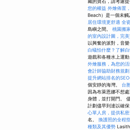
藏的寶石，請考慮提供
您的權益
外燴佈置
Beach）是一個未
居住環境更舒適
全
島嶼之間。
桃園搬
的室內設計圖，完美
以興奮的派對，音
白蟻怕什麼？了解白
遊戲和各種水上運
外燴服務，為您的活
會計師協助財務規劃
提升網站排名的SE
個安靜的海灣。
台
因為布萊恩娜不想處理
身體，並打開門。 
計劃儘早到達以確
心單人房，提供私密
名。
換護照的全程
種類及其優勢
Lasi