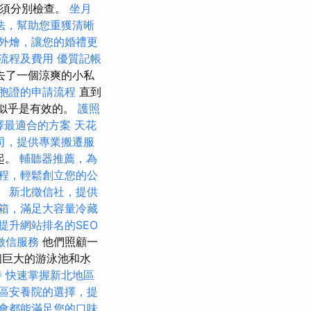
，必須分別檢查。
坐月
法，幫助您重獲清晰
外燴，讓您的婚禮更
流程及費用
優質記帳
去了一個涼爽的小私
胞證的申請流程
直到
這似乎是有效的。
護照
選擇最適合的方案
天花
司，提供專業搬遷服
起。
輔聽器推薦，為
程，輕鬆創立您的公
。
新北徵信社，提供
箱，滿足大容量冷藏
提升網站排名的SEO
徵信服務
他們照顧一
個巨大的游泳池和水
待
快速掌握新北地區
區安養院的選擇，提
會都能滿足您的口味