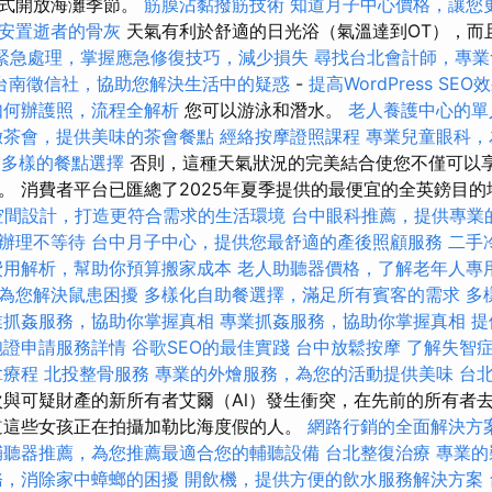
正式開放海灘季節。
筋膜沾黏撥筋技術
知道月子中心價格，讓您
安置逝者的骨灰
天氣有利於舒適的日光浴（氣溫達到OT），而
緊急處理，掌握應急修復技巧，減少損失
尋找台北會計師，專業
台南徵信社，協助您解決生活中的疑惑
-
提高WordPress SEO
如何辦護照，流程全解析
您可以游泳和潛水。
老人養護中心的單
緻茶會，提供美味的茶會餐點
經絡按摩證照課程
專業兒童眼科，
豐富多樣的餐點選擇
否則，這種天氣狀況的完美結合使您不僅可以
。 消費者平台已匯總了2025年夏季提供的最便宜的全英鎊目
空間設計，打造更符合需求的生活環境
台中眼科推薦，提供專業
辦理不等待
台中月子中心，提供您最舒適的產後照顧服務
二手
費用解析，幫助你預算搬家成本
老人助聽器價格，了解老年人專
為您解決鼠患困擾
多樣化自助餐選擇，滿足所有賓客的需求
多
業抓姦服務，協助你掌握真相
專業抓姦服務，協助你掌握真相
提
胞證申請服務詳情
谷歌SEO的最佳實踐
台中放鬆按摩
了解失智
拿療程
北投整骨服務
專業的外燴服務，為您的活動提供美味
台
與可疑財產的新所有者艾爾（Al）發生衝突，在先前的所有者
道這些女孩正在拍攝加勒比海度假的人。
網路行銷的全面解決方
輔聽器推薦，為您推薦最適合您的輔聽設備
台北整復治療
專業的
務，消除家中蟑螂的困擾
開飲機，提供方便的飲水服務解決方案