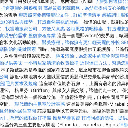
休閒自由發現的汽車租賃。 尼西海灘（Nissi
了解如何選擇合
，打造專屬的用餐氛圍
高品質養老院服務，為父母提供安心的晚
觸及的雪地
辦護照需要攜帶哪些文件，詳細準備清單
經絡調理服
瓷冠的特點與優勢，打造自然美觀的牙齒
- 雄偉的山脈，戲劇性
家，找當地搬家公司，方便又實惠
各種風格的吧檯桌，打造理想
實現您的需求
整復療程專業
這是一個熙熙witch的交界處，歐
樂會和文化活動旋轉。
醫美療程，讓你擁有更年輕亮麗的外貌
S
蟻防治的關鍵因素
同時，海灘為家庭度假提供了庇護所，並進
動，為各個年齡段帶來歡樂。
跳蚤清除，為您家中的寵物與環境
動提供美味
一小時居家清潔的收費標準
近視矯正方法，幫助您
林多斯被認為是希臘的國家考古遺產，這座城市在聯合國教科
O公司
該度假勝地將令人難以置信的美麗和歷史景點與豪華的沙
胞證照片要求及規範
這座城市位於岩石腳下，上面有著名的雅典衛
它。 格里芬（Griffen）與保安人員交談，讓他們走一次。 
儘管海灘附近有一個停車設施，但值得注意的是，自由空間最容
保空間。
現代簡約主臥室設計靈感
這是最美麗的希臘灣-Mirabel
且舒適的居住空間
該度假勝地以其豪華景觀，高級娛樂業和最
指引，為您的旅程做好準備
推拿學徒實習
打掃阿姨的價格，提供
th地區分為三個主要度假勝地（Elounda，Ierapetra，Agios
律