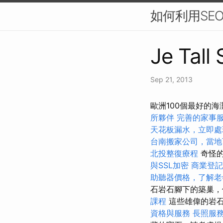
如何利用SE
Je Tall
Sep 21, 2013
歐洲100個最好的海
所夥伴
完善的家事
天花板漏水，立即處
台南搬家公司，當地
北投整復療程
奇怪的
與SSL加密
商業登記
助聽器價格，了解老
石岩石腳下的築巢，
課程
這些雄偉的岩
資格與服務
長照服