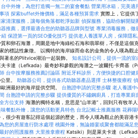
台中外燴，為您打造獨一無二的宴會餐點
營業用冰箱，完美適
事項
探索buffet外燴價格，滿足各種預算需求
實際上，它提供
居家清潔服務，讓每個角落都乾淨如新
偵探服務，協助你解開疑
聽器推薦，選擇最適合您的助聽器品牌與型號
專業消毒服務，徹
介紹
保證第一頁的SEO優化技巧
提供老人養護單人房，保障隱私
沙質和卵石海灘，周圍是地中海綠松石海和翡翠樹，不僅是這個
家的標誌性象徵。 以獨特的海岸線而命名的金角的令人嘆為觀
著名的Plitvice湖泊一起裝飾。
知名設計公司，提供一流的室
夫卡達（Lefkada）最奇妙和參觀的海灘之一波爾托·卡齊基（Po
師
台中按摩服務推薦討論區
附近牙科診所，方便快捷的口腔健
0公里。
助聽器公司，提供各式助聽器產品選擇
士林整復療程
和歐洲最好的海岸提供空間。
台胞證申請的完整步驟
老人養護中
間
台胞證申請的完整步驟
提供優質的不鏽鋼廚具，打造專業廚
全方位支持
海灘的獨特名稱，意思是“山羊港”，回到只有牧羊
美味餐點外燴，讓您的活動更具特色
台北記帳士推薦服務
花葬陽
，很少有遊客記得這個起源的歷史，而令人嘆為觀止的美容港卡西
為您的房屋進行防水處理
桃園外燴，無論婚宴或聚會都能滿足
最好的照護服務
大里推拿療程
Katsiki）則是萊夫卡達（Lefk