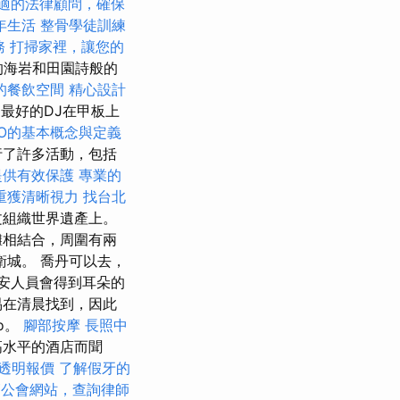
適的法律顧問，確保
年生活
整骨學徒訓練
務
打掃家裡，讓您的
的海岩和田園詩般的
的餐飲空間
精心設計
洲最好的DJ在甲板上
EO的基本概念與定義
行了許多活動，包括
提供有效保護
專業的
重獲清晰視力
找台北
文組織世界遺產上。
灘相結合，周圍有兩
城。 喬丹可以去，
保安人員會得到耳朵的
易在清晨找到，因此
lo。
腳部按摩
長照中
高水平的酒店而聞
透明報價
了解假牙的
師公會網站，查詢律師