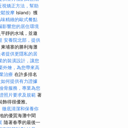
近視矯正方法，幫助
放鬆按摩
Island）獲
品味精緻的歐式餐點
漏影響您的居住環境
入平靜的水域，並邀
程
安養院北部，提供
，柬埔寨的勝利海灘
長者提供更隱私的居
業的裝潢設計，讓您
栗外燴，為您帶來高
業治療
在許多排名
社如何提供有力證據
撿骨服務，專業為您
證照片要求及規範
著
中裝飾得很優雅。
，徹底清潔和保養你
地的優質海灘中聞
案
隨著春季的最後一