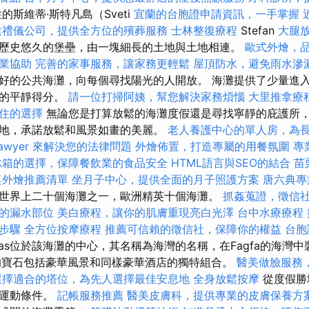
斯維蒂·斯特凡島（Sveti
宜蘭的台胞證申請資訊，一手掌握
業禮儀公司，提供全方位的殯葬服務
士林整復療程
Stefan
大腿
歷史悠久的堡壘，由一塊細長的土地與土地相連。
歐式外燴，
業協助
完善的家事服務，讓家務更輕鬆
屋頂防水，避免雨水滲
好的公共海灘，向每個尋找陽光的人開放。 海灘提供了少量進
所的平靜得分。
請一位打掃阿姨，幫您解決家務煩惱
大里推拿療
住的選擇
無論您是打算放鬆的海灘度假還是尋找寧靜的庇護所
地，承諾放鬆和風景如畫的美麗。
老人養護中心的單人房，為
awyer 來解決您的法律問題
外燴佈置，打造專屬的用餐氛圍
專
冰箱的選擇，保障餐飲業的食品安全
HTML語言與SEO的結合
苗
桌外燴推薦清單
坐月子中心，提供全面的月子照護方案
唐六典專
世界上二十個海灘之一，歐洲精英十個海灘。
抓姦蒐證，徵信
的漏水部位
美白療程，讓你的肌膚重現亮白光澤
台中水療療程
步驟
全方位按摩療程
推薦可信賴的徵信社，保障你的權益
台胞
aras位於該海灘的中心，其名稱為海灣的名稱，在Fagfa的海灣
特島的寶石包括豪華風景和同樣豪華酒店的獨特組合。
醫美做臉服務
選擇適合的塔位，為先人選擇最佳安息地
全身放鬆按摩
從度假勝
上運動條件。
記帳服務推薦
醫美皮膚科，提供專業的皮膚保養方