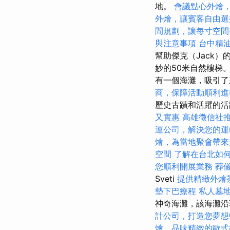
地。
會議點心外燴
外燴，讓賓客自由選
間規劃，讓每寸空間
與注意事項
台中精
幫助傑克（Jack
妙的50米自然樓梯
有一個海灘，吸引
商，保障活動順利進
歷史古蹟和活躍的
又實惠
高雄徵信社
運公司，解決您的運
燴，為當地聚會帶來
空間
了解在台北如
您順利開展業務
葬
Sveti
提供精緻外燴
墊下巴療程
私人墓
神奇海灘，該海灘
計公司，打造您夢想
燴，品味精緻的歐式