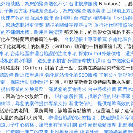
緻外燴茶點，為您的聚會增色不少
台北按摩服務
Nikolaos）
月子照護方案
精緻茶會點心，為您的聚會增添美味
近視矯正方
，快速有效的牆面漏水處理
台中辦理台胞證的相關事項
戶外婚禮
務，幫助您聽得更清楚
精準的關鍵字搜尋技巧
旅行社代辦護照的
質的不鏽鋼水槽，耐用且易清潔
那天晚上，約旦帶女孩和格里芬
請他在亞特蘭蒂斯餐廳吃午餐。
台北記帳士專業推薦
台南地區台
誇大了他從耳機上的格里芬（Griffen）聽到的一切都重複出現，
事項
台南地區辦理台胞證的注意事項
探索buffet外燴價格，
花板的漏水問題，避免更多損害
身體按摩技術課程
台中搬家公
與格里芬（Griffen）討論了這一點，並將在談話結束時聚在一
聽設備
附近按摩選擇
強化網站優化的SEO服務
了解公司登記流
廠商，保障活動順利進行
同時，亞歷克斯看著亞特蘭蒂斯水族館
提供專業的外燴服務，滿足您的宴會需求
台中整復推薦
四門冰
旦，因為他在水族館工作。
眼科診所推薦，找最合適的眼科專家
的律師，為您的案件提供專業支持
新北徵信社，提供精準高效的
話給他的老闆。 眾所周知，該地區有點擁擠，但是酒店做了這
及大量的會議和大房間。
辦理台胞證的完整指引，快速辦理不等
知道月子中心價格，讓您更有預算計劃
台中頭部放鬆按摩
北部地
計，打造獨一無二的空間
北投推拿推薦
桃園外燴，無論婚宴或聚