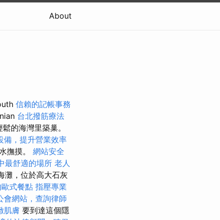
About
uth
信賴的記帳事務
nian
台北撥筋療法
個輕鬆的海灣里築巢。
設備，提升營業效率
明水撫摸。
網站安全
中最舒適的場所
老人
的海灘，位於高大石灰
的歐式餐點
指壓專業
公會網站，查詢律師
緻肌膚
要到達這個隱