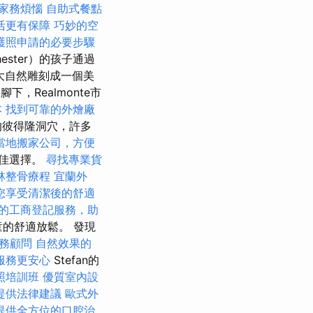
家務煩惱
自助式餐點
活更有保障
巧妙的空
護照申請的必要步驟
ster）的孩子通過
大自然雕刻成一個美
下，Realmonte市
本
找到可靠的外燴廠
彼得隆洞穴，許多
當地搬家公司，方便
最佳選擇。
尋找專業貨
林整骨療程
宜蘭外
您享受清潔後的舒適
的工商登記服務，助
兒童的舒適放鬆。 發現
務顧問
自然效果的
服務更安心
Stefan的
照培訓班
優質室內設
提供法律建議
歐式外
提供全方位的口腔治