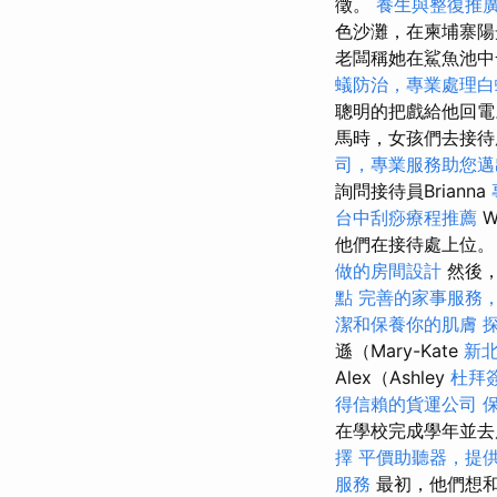
徵。
養生與整復推
色沙灘，在柬埔寨陽光
老闆稱她在鯊魚池
蟻防治，專業處理白
聰明的把戲給他回
馬時，女孩們去接待
司，專業服務助您邁
詢問接待員Brianna
台中刮痧療程推薦
W
他們在接待處上位
做的房間設計
然後，
點
完善的家事服務
潔和保養你的肌膚
遜（Mary-Kate
新
Alex（Ashley
杜拜
得信賴的貨運公司
在學校完成學年並
擇
平價助聽器，提
服務
最初，他們想和