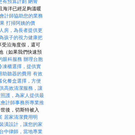
更有預算計劃
納骨
且海洋已經足夠溫暖
會計師協助您的業務
效果
打掃阿姨的價
人房，為長者提供更
為孩子的視力健康把
享受沿海度假，還可
的地（如果我們快速預
的眼科服務
辦理台胞
冷凍櫃選擇，提供實
用助聽器的費用
有效
樣化餐盒選擇，方便
供高效清潔服務，讓
症照護，為家人提供最
北會計師事務所專業推
去世後，切斯特被入
案
居家清潔費用明
裝潢設計，讓您的家
台中律師，當地專業