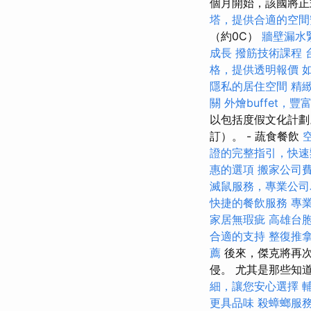
個月開始，該國將
塔，提供合適的空間
（約0C）
牆壁漏水
成長
撥筋技術課程
格，提供透明報價
隱私的居住空間
精
關
外燴buffet，
以包括度假文化計劃
訂）。 - 蔬食餐飲
證的完整指引，快速
惠的選項
搬家公司
滅鼠服務，專業公司
快捷的餐飲服務
專
家居無瑕疵
高雄台
合適的支持
整復推
薦
後來，傑克將再次
侵。 尤其是那些知
細，讓您安心選擇
更具品味
殺蟑螂服