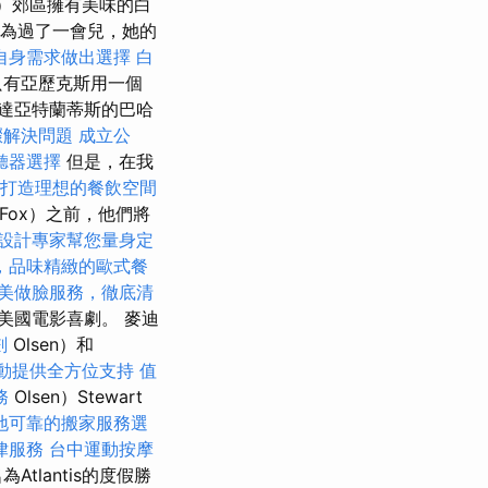
le）郊區擁有美味的白
，因為過了一會兒，她的
自身需求做出選擇
白
只有亞歷克斯用一個
達亞特蘭蒂斯的巴哈
驟解決問題
成立公
聽器選擇
但是，在我
打造理想的餐飲空間
Fox）之前，他們將
設計專家幫您量身定
，品味精緻的歐式餐
美做臉服務，徹底清
美國電影喜劇。 麥迪
劃
Olsen）和
動提供全方位支持
值
務
Olsen）Stewart
地可靠的搬家服務選
律服務
台中運動按摩
lantis的度假勝